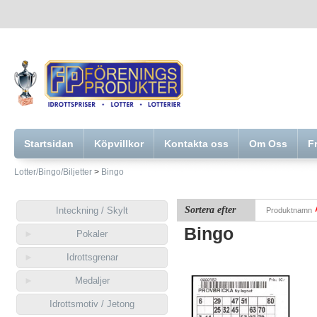
Startsidan
Köpvillkor
Kontakta oss
Om Oss
F
Lotter/Bingo/Biljetter
>
Bingo
Sortera efter
Inteckning / Skylt
Produktnamn
Bingo
Pokaler
Idrottsgrenar
Medaljer
Idrottsmotiv / Jetong