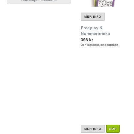
MER INFO
Freeplay &
Nummerbricka
398 kr
Den klassiska bingobrickan
MER INFO
KÖP