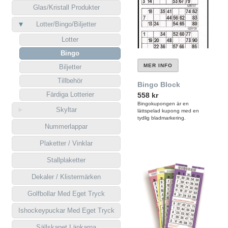
Glas/Kristall Produkter
Lotter/Bingo/Biljetter
Lotter
Bingo
MER INFO
Biljetter
Tillbehör
Bingo Block
Färdiga Lotterier
558 kr
Bingokupongen är en
Skyltar
lättspelad kupong med en
tydlig bladmarkering.
Nummerlappar
Plaketter / Vinklar
Stallplaketter
Dekaler / Klistermärken
Golfbollar Med Eget Tryck
Ishockeypuckar Med Eget Tryck
Sällskapet Länkarna