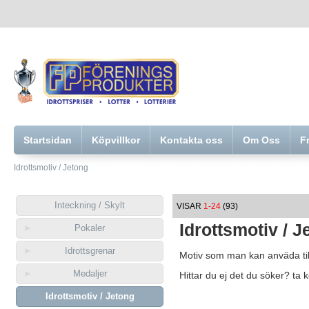
Startsidan
Köpvillkor
Kontakta oss
Om Oss
F
Idrottsmotiv / Jetong
Inteckning / Skylt
VISAR
1-24
(93)
Idrottsmotiv / J
Pokaler
Idrottsgrenar
Motiv som man kan anväda til
Medaljer
Hittar du ej det du söker? ta 
Idrottsmotiv / Jetong