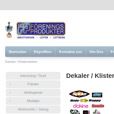
Startsidan
Köpvillkor
Kontakta oss
Om Oss
F
Dekaler / Klistermärken
Dekaler / Klist
Inteckning / Skylt
Pokaler
Idrottsgrenar
Medaljer
Idrottsmotiv / Jetong