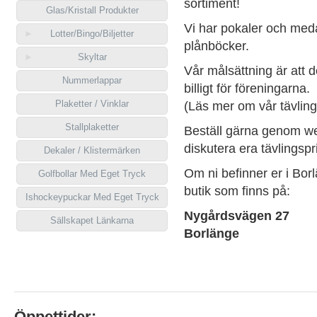
sortiment!
Glas/Kristall Produkter
Vi har pokaler och meda
Lotter/Bingo/Biljetter
plånböcker.
Skyltar
Vår målsättning är att 
Nummerlappar
billigt för föreningarna.
Plaketter / Vinklar
(Läs mer om vår tävlin
Stallplaketter
Beställ gärna genom we
diskutera era tävlingspr
Dekaler / Klistermärken
Om ni befinner er i Borl
Golfbollar Med Eget Tryck
butik som finns på:
Ishockeypuckar Med Eget Tryck
Nygårdsvägen 27
Sällskapet Länkarna
Borlänge
Öppettider: