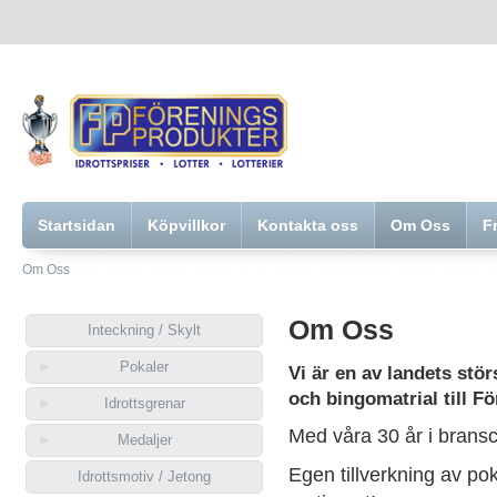
Startsidan
Köpvillkor
Kontakta oss
Om Oss
F
Om Oss
Om Oss
Inteckning / Skylt
Pokaler
Vi är en av landets störs
och bingomatrial till F
Idrottsgrenar
Med våra 30 år i bransche
Medaljer
Egen tillverkning av pok
Idrottsmotiv / Jetong