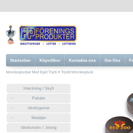
Startsidan
Köpvillkor
Kontakta oss
Om Oss
F
Ishockeypuckar Med Eget Tryck
>
Tryckt Ishockeypuck
Inteckning / Skylt
Pokaler
Idrottsgrenar
Medaljer
Idrottsmotiv / Jetong