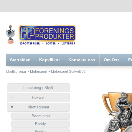
Startsidan
Köpvillkor
Kontakta oss
Om Oss
F
Idrottsgrenar
>
Motorsport
>
Motorsport Statyett 02
Inteckning / Skylt
Pokaler
Idrottsgrenar
Badminton
Bandy
Basket