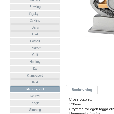
Bowling
Bågskytte
Cykling
Dans
Dart
Fotboll
Friidrott
Golf
Hockey
Häst
Kampsport
Kort
Motorsport
Beskrivning
Neutral
Cross Statyett
Pingis
120mm
Utrymme för egen logga ell
Simning
idrottsmotiv. (ingår)