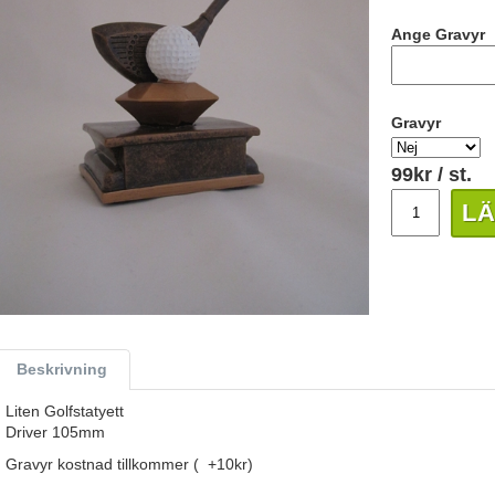
Ange Gravyr
Gravyr
99
kr
/ st.
LÄ
Beskrivning
Liten Golfstatyett
Driver 105mm
Gravyr kostnad tillkommer ( +10kr)