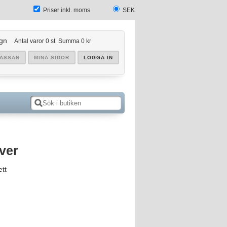
Priser inkl. moms
SEK
gn
Antal varor
0
st
Summa
0 kr
KASSAN
MINA SIDOR
LOGGA IN
iver
ett