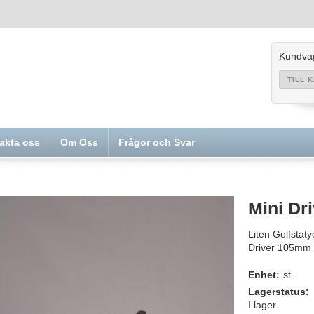
Kundva
TILL 
akta oss
Om Oss
Frågor och Svar
Mini Dr
Liten Golfstaty
Driver 105mm
Enhet:
st.
Lagerstatus:
I lager