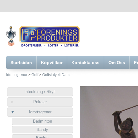
Startsidan
Köpvillkor
Kontakta oss
Om Oss
F
Idrottsgrenar
>
Golf
>
Golfstatyett Dam
Inteckning / Skylt
Pokaler
Idrottsgrenar
Badminton
Bandy
Basket