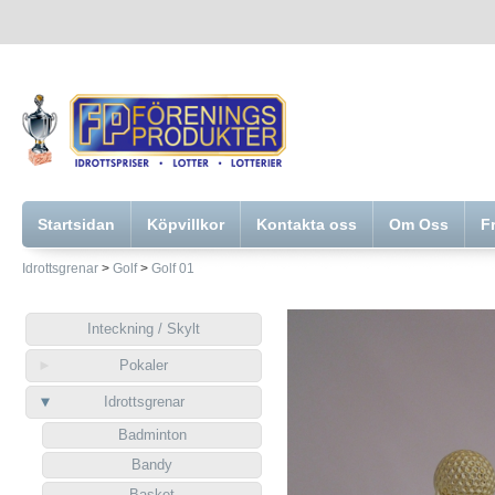
Startsidan
Köpvillkor
Kontakta oss
Om Oss
F
Idrottsgrenar
>
Golf
>
Golf 01
Inteckning / Skylt
Pokaler
Idrottsgrenar
Badminton
Bandy
Basket