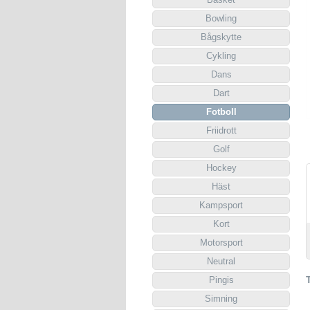
Bowling
Bågskytte
Cykling
Dans
Dart
Fotboll
Friidrott
Golf
Hockey
Häst
Kampsport
Kort
Motorsport
Neutral
Pingis
Simning