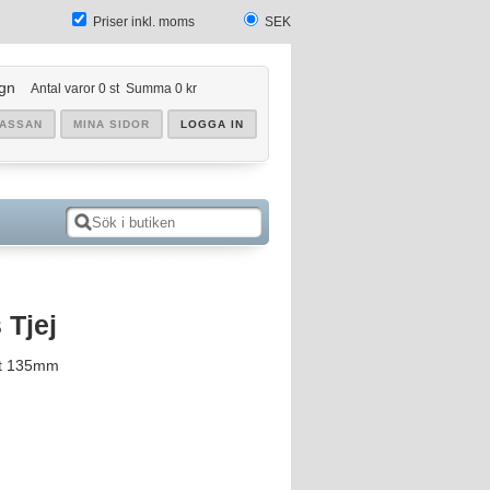
Priser inkl. moms
SEK
gn
Antal varor
0
st
Summa
0 kr
KASSAN
MINA SIDOR
LOGGA IN
 Tjej
ett 135mm