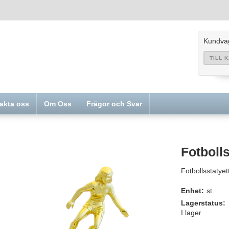
Kundva
TILL 
akta oss
Om Oss
Frågor och Svar
Fotbolls
Fotbollsstaty
Enhet:
st.
Lagerstatus:
I lager