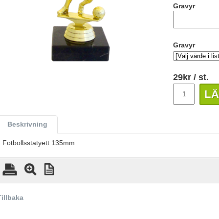
Gravyr
Gravyr
29
kr
/ st.
LÄ
Beskrivning
Fotbollsstatyett 135mm
Tillbaka