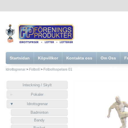
Startsidan
Köpvillkor
Kontakta oss
Om Oss
F
Idrottsgrenar
>
Fotboll
>
Fotbollsspelare 01
Inteckning / Skylt
Pokaler
Idrottsgrenar
Badminton
Bandy
Basket