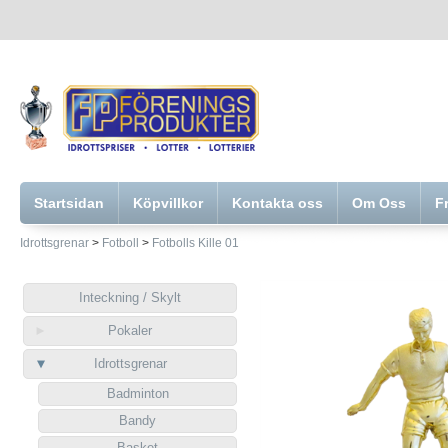
Startsidan
Köpvillkor
Kontakta oss
Om Oss
F
Idrottsgrenar
>
Fotboll
>
Fotbolls Kille 01
Inteckning / Skylt
Pokaler
Idrottsgrenar
Badminton
Bandy
Basket