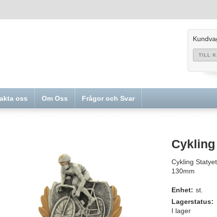
Kundva
TILL 
akta oss
Om Oss
Frågor och Svar
Cykling 
Cykling Statyet
130mm
Enhet:
st.
Lagerstatus:
I lager