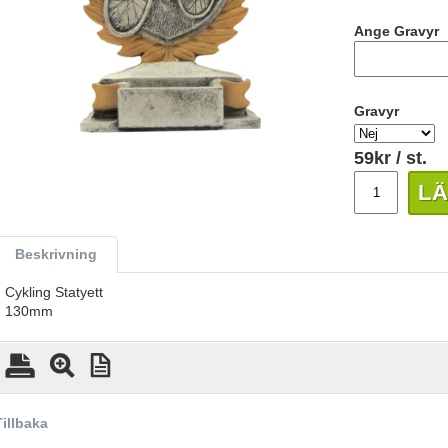
Ange Gravyr
Gravyr
59
kr
/ st.
LÄ
Beskrivning
Cykling Statyett
130mm
Tillbaka